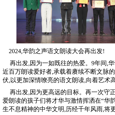
2024,华韵之声语文朗读大会再出发!
再出发,因为一如既往的热爱。9年间,
近百万朗读爱好者,承载着赓续不断文脉的
伏,以更加深情嘹亮的语文朗读,向着艺术
再出发,因为更高远的目标。再一次守正
爱朗读的孩子们将才华与激情挥洒在“华韵
生不息精神的中华文明,历经千年风雨,将