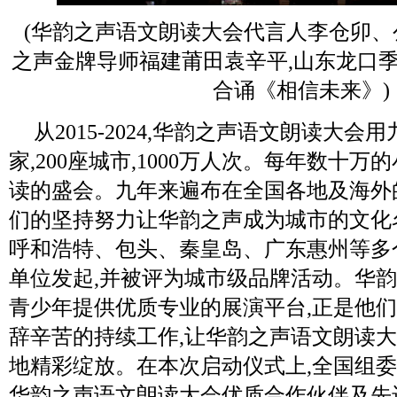
(华韵之声语文朗读大会代言人李仓卯、
之声金牌导师福建莆田袁辛平,山东龙口
合诵《相信未来》)
从2015-2024,华韵之声语文朗读大会
家,200座城市,1000万人次。每年数十
读的盛会。九年来遍布在全国各地及海外
们的坚持努力让华韵之声成为城市的文化
呼和浩特、包头、秦皇岛、广东惠州等多
单位发起,并被评为城市级品牌活动。华
青少年提供优质专业的展演平台,正是他
辞辛苦的持续工作,让华韵之声语文朗读
地精彩绽放。在本次启动仪式上,全国组委会
华韵之声语文朗读大会优质合作伙伴及先