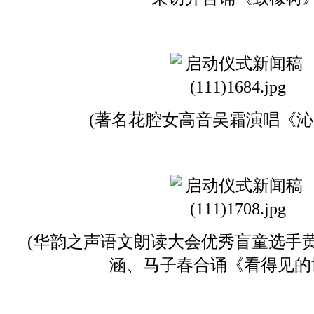
(著名花腔女高音吴霜演唱《沁
(华韵之声语文朗读大会优秀盲童选手
涵、马子春合诵《看得见的