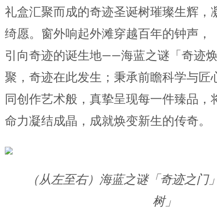
礼盒汇聚而成的奇迹圣诞树璀璨生辉，
绮愿。窗外响起外滩穿越百年的钟声，
引向奇迹的诞生地——海蓝之谜「奇迹
聚，奇迹在此发生；秉承前瞻科学与匠
同创作艺术般，真挚呈现每一件臻品，
命力凝结成晶，成就焕变新生的传奇。
（从左至右）海蓝之谜「奇迹之门
树」