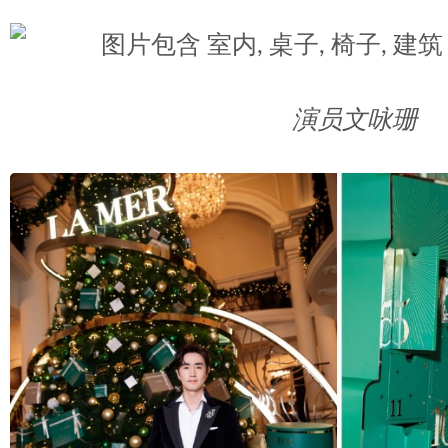
演员文咏珊