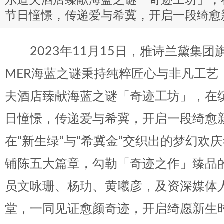
尔道夫酒店臻献海蓝之谜「奇迹工坊」，
节日憧憬，传递爱与希冀，开启一段绮愈
2023年11月15日，雅诗兰黛集团
MER海蓝之谜秉持纯粹匠心与非凡工艺
夫酒店臻献海蓝之谜
「奇迹工坊」，在
日憧憬，传递爱与希冀，开启一段绮愈
在“新生绿”与“希冀金”交织出的梦幻欢
铺陈五大篇章，勾勒「奇迹之作」臻品
员文咏珊、杨玏、黄曦彦，及资深媒体
堂，一同见证愈颜奇迹，开启绮愿新生