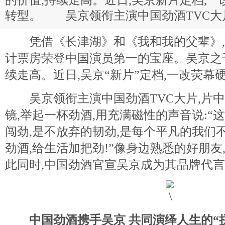
的价值,持续走高。近日,吴京新片定档,一
转型。 吴京领衔主演中国劲酒TVC大
凭借《长津湖》和《我和我的父辈》,
计票房荣登中国演员第一的宝座。吴京之
续走高。近日,吴京“新片”定档,一改荧幕
吴京领衔主演中国劲酒TVC大片,片中
镜,举起一杯劲酒,用充满磁性的声音说:“
闯劲,是不放弃的韧劲,是每个平凡的我们
劲酒,给生活加把劲!”像身边熟悉的好朋友
此同时,中国劲酒官宣吴京成为其品牌代
中国劲酒携手吴京 共同演绎人生的“拼