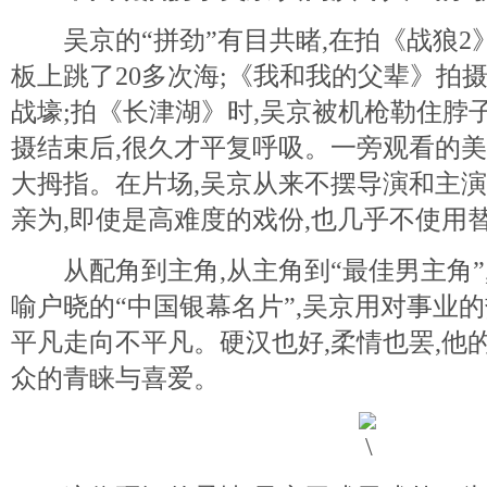
吴京的“拼劲”有目共睹,在拍《战狼2》
板上跳了20多次海;《我和我的父辈》拍
战壕;拍《长津湖》时,吴京被机枪勒住脖子
摄结束后,很久才平复呼吸。一旁观看的
大拇指。在片场,吴京从来不摆导演和主演
亲为,即使是高难度的戏份,也几乎不使用
从配角到主角,从主角到“最佳男主角”
喻户晓的“中国银幕名片”,吴京用对事业的
平凡走向不平凡。硬汉也好,柔情也罢,他
众的青睐与喜爱。