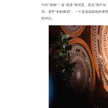
中的“宠物”一直“戏弄”黄明昊。虽说“我不
怕，直呼“妈妈救我”。一个是战战兢兢的黄
的对比。