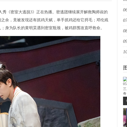
06
洪
秀《密室大逃脱3》正在热播。密逃团继续展开解救陶师叔的
刻之余，竟被发现还有抓鸡天赋，单手抓鸡还给它捋毛；邓伦戏
07
澳
人；身为队长的黄明昊遇到密室瓶颈，被鸡群围攻直呼救命。
08
文
09
约
10
铭
铭
0