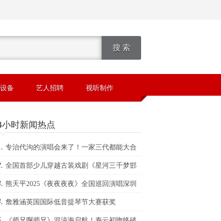
设备
艺人招聘
视听制作
24小时新闻热点
.
专治代沟的演唱会来了！一家三代都能大合
.
全国首部少儿穿越古装戏剧《星河三千梦邯
.
》震撼首演 少儿剧团让邯郸三千年文脉绽现
熊天平2025《夜夜夜夜》全国巡回演唱深圳
.
山站开启
詹雅涵英国国际低音提琴节大赛获奖
.
《师兄啊师兄》混沌海启航！寿云初吻终破