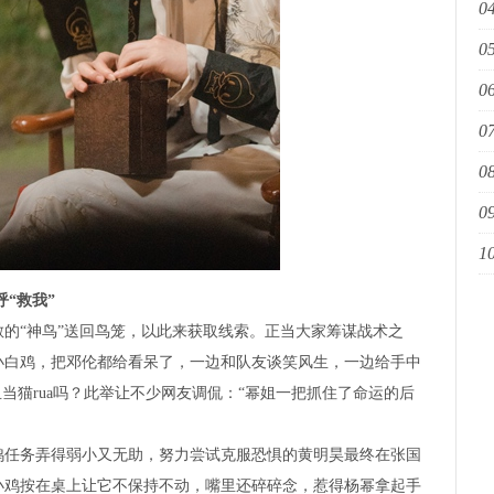
04
国
05
06
科
07
声
08
自
09
10
乐
“救我”
“神鸟”送回鸟笼，以此来获取线索。正当大家筹谋战术之
小白鸡，把邓伦都给看呆了，一边和队友谈笑风生，一边给手中
当猫rua吗？此举让不少网友调侃：“幂姐一把抓住了命运的后
任务弄得弱小又无助，努力尝试克服恐惧的黄明昊最终在张国
小鸡按在桌上让它不保持不动，嘴里还碎碎念，惹得杨幂拿起手