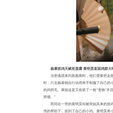
杨幂抓鸡天赋初显露 黄明昊直面鸡群大呼
当密逃团来到凤凰阁时，他们需要把走散的
时，只见杨幂独自行动用单手制服了自己的
的鸡捋毛。幂姐这是又收获了一枚“宠物”并且
脖颈。”
而同在一旁的黄明昊却被突如其来的抓鸡
伟的帮助下，抓到了自己的小鸡。黄明昊将