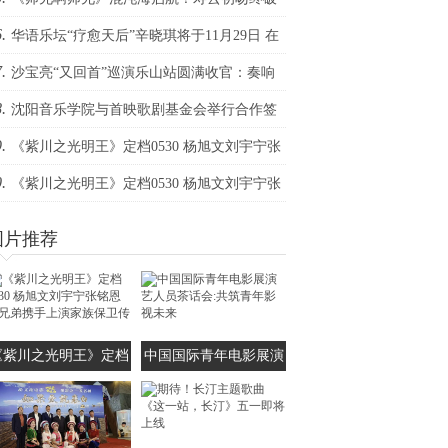
.
荒定律
华语乐坛“疗愈天后”辛晓琪将于11月29日 在
.
门新濠影汇综艺馆深情开唱
沙宝亮“又回首”巡演乐山站圆满收官：奏响
.
旅融合强音，绘就城市发展新篇
沈阳音乐学院与首映歌剧基金会举行合作签
.
仪式
《紫川之光明王》定档0530 杨旭文刘宇宁张
.
恩三兄弟携手上演家族保卫传奇
《紫川之光明王》定档0530 杨旭文刘宇宁张
恩三兄弟携手上演家族保卫传奇
图片推荐
《紫川之光明王》定档
中国国际青年电影展演
530 杨旭文刘宇宁张铭
艺人员茶话会:共筑青年
恩三兄弟携手上演家族
影视未来
保卫传奇