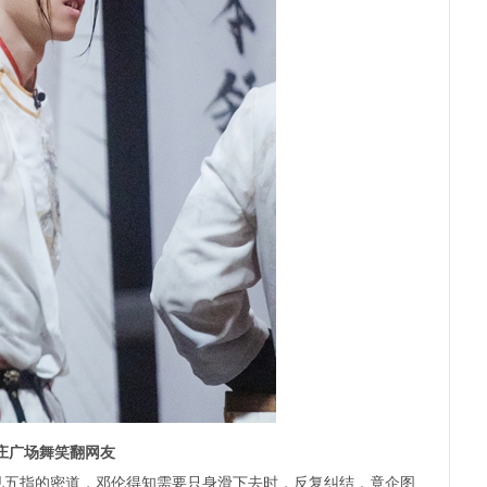
家庄广场舞笑翻网友
五指的密道，邓伦得知需要只身滑下去时，反复纠结，竟企图