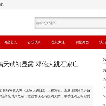
导航
明星艺人
音乐试听
星礼派送
明星美图
演出
鸡天赋初显露 邓伦大跳石家庄
01
02
唱
03
郸
景解密真人秀《密室大逃脱3》正在热播。密逃团继续展开解
解题高光时刻之余，竟被发现还有抓鸡天赋，单手抓鸡还给它捋
04
南
05