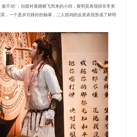
动，敌不动”，但面对展翅横飞而来的小鸡，黄明昊表现得非常害
明昊，一个是岁月静好的杨幂，二人抓鸡的反差表现形成了鲜明