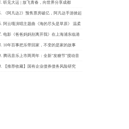
.
际网络电影展，传承电影梦
听见大运 | 放飞青春，向世界分享成都
.
《阿凡达2》预售票房破亿，阿凡达手游掀起
.
幻新浪潮
阿云嘎演唱主题曲《海的尽头是草原》 温柔
.
线吟唱草原上的爱之传奇
电影《爸爸妈妈别离开我》在上海浦东临港
.
贸区举行盛大的开机发布会
10年百事把乐带回家，不变的是家的故事
.
腾讯音乐上市两周年：全新“发糖节”搅动音
.
圈，释放强大生态连接力
【推荐收藏】国有企业债券债务风险研究