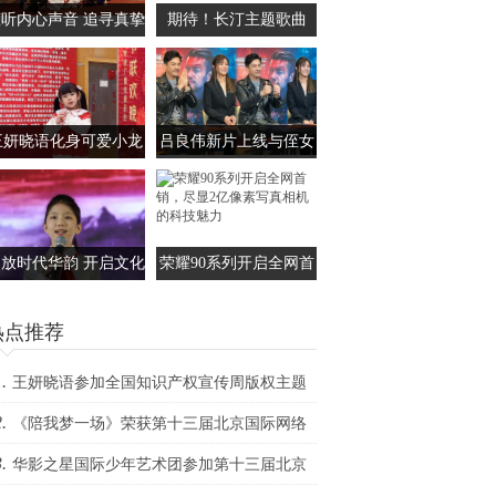
听内心声音 追寻真挚
期待！长汀主题歌曲
爱情——观电影《如果
《这一站，长汀》五一
爱就表白》有感
即将上线
王妍晓语化身可爱小龙
吕良伟新片上线与侄女
人亮相央视春晚，为大
吕晨曦默契开播 彰显硬
家送来新春祝福
汉父亲的铁汉柔情
放时代华韵 开启文化
荣耀90系列开启全网首
数藏 ——第八届“华韵
销，尽显2亿像素写真
热点推荐
之声”语文朗读大会总
相机的科技魅力
展演在京隆重举行
.
王妍晓语参加全国知识产权宣传周版权主题
.
动，演唱原创国风歌曲《逍遥游》
《陪我梦一场》荣获第十三届北京国际网络
.
影展最佳原创音乐
华影之星国际少年艺术团参加第十三届北京