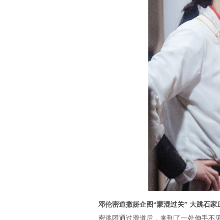
邓伦密道撒娇企图“蒙混过关” 大跳石
密逃团通过滑道后，来到了一处伸手不见