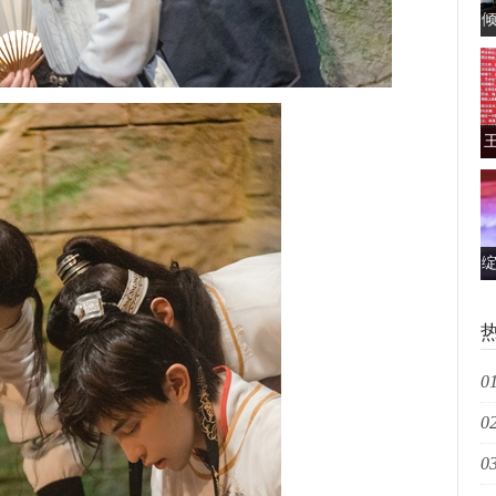
倾
绽
01
02
活
03
电