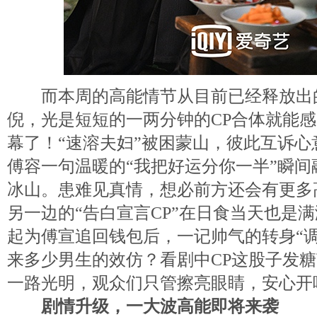
而本周的高能情节从目前已经释放出
倪，光是短短的一两分钟的CP合体就能
幕了！“速溶夫妇”被困蒙山，彼此互诉
傅容一句温暖的“我把好运分你一半”瞬
冰山。患难见真情，想必前方还会有更多
另一边的“告白宣言CP”在日食当天也是
起为傅宣追回钱包后，一记帅气的转身“
来多少男生的效仿？看剧中CP这股子发
一路光明，观众们只管擦亮眼睛，安心开
剧情升级，一大波高能即将来袭