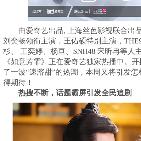
由爱奇艺出品, 上海丝芭影视联合出
刘奕畅领衔主演，王佑硕特别主演，THE9 
杉、 王奕婷、杨亘、SNH48 宋昕冉等
《如意芳霏》正在爱奇艺独家热播中。开
了一波“速溶甜”的热潮，本周又将引发
得期待！
热搜不断，话题霸屏引发全民追剧