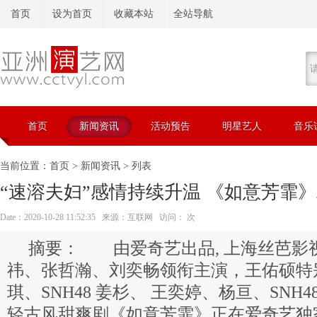
首页
设为首页
收藏本站
全站导航
首页
新闻资讯
活动预告
明星艺人
音乐
当前位置：
首页
>
新闻资讯
> 列表
“速溶夫妇”感情持续升温 《如意芳霏
Date：2020-10-28 11:52:35 来源：互联网 访问：
次
由爱奇艺出品, 上海丝芭影
祎、张哲瀚、刘奕畅领衔主演，王佑硕特别
琪、SNH48 姜杉、 王奕婷、杨亘、SNH
轻古风甜爽剧《如意芳霏》正在爱奇艺独