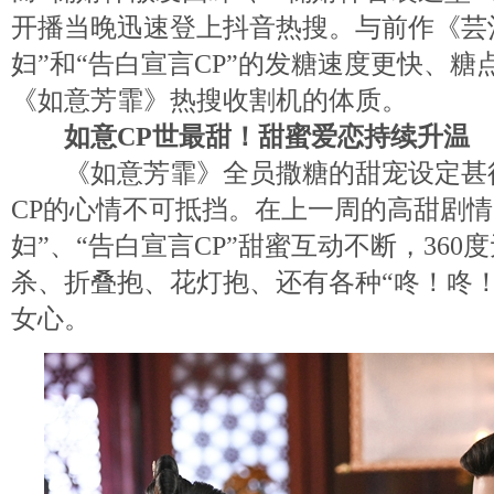
开播当晚迅速登上抖音热搜。与前作《芸
妇”和“告白宣言CP”的发糖速度更快、
《如意芳霏》热搜收割机的体质。
如意CP世最甜！甜蜜爱恋持续升温
《如意芳霏》全员撒糖的甜宠设定甚
CP的心情不可抵挡。在上一周的高甜剧情
妇”、“告白宣言CP”甜蜜互动不断，36
杀、折叠抱、花灯抱、还有各种“咚！咚
女心。