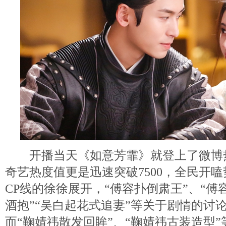
开播当天《如意芳霏》就登上了微博热
奇艺热度值更是迅速突破7500，全民开
CP线的徐徐展开，“傅容扑倒肃王”、“傅
酒抱”“吴白起花式追妻”等关于剧情的讨
而“鞠婧祎散发回眸”、“鞠婧祎古装造型