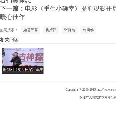
容扫黑除恶
下一篇：
电影《重生小确幸》提前观影开启
暖心佳作
热词搜索：
如意芳霏
鞠婧祎
张哲瀚
刘奕畅
相关阅读
刑侦剧《复古神探》重庆
开机 张哲瀚郝平开启正义
追逐
Copyright @ 2010-2015
http://www.cct
欢迎广大网友来本网站投