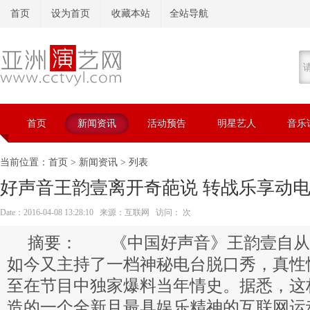
首页
设为首页
收藏本站
全站导航
首页
新闻资讯
活动预告
明星艺人
音乐
当前位置：
首页
>
新闻资讯
> 列表
好声音王韵壹离开奇葩说 转战乐享动
Date：2016-04-08 13:28:10 来源：互联网 访问：
次
《中国好声音》王韵壹自从
如今又主持了一档神秘电台脱口秀，真性
至在节目中独家爆料当年情史。据悉，这
造的一个全新且最具娱乐精神的互联网运