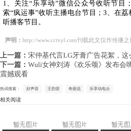
1、关注“乐享动”微信公众号收听节目
索“疯运事”收听主播电台节目；3、在荔
听播客节目。
声明：
http://www.cctvyl.com刊载此文
上一篇：
宋仲基代言LG牙膏广告花絮，这
下一篇：
Wuli女神刘涛《欢乐颂》发布会
震撼观看
热词搜索：
好声音
王韵壹
奇葩说
乐享动电台
相关阅读