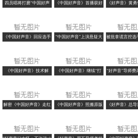
四员唱将打磨“中国好声
《中国好声音》首播获好
《好声音》黄勇
音”
评 四大导师互相拆台
歌手惹争
《中国好声音》回应选手
“中国好声音”上演悬疑大
被批拿谎言挖选
身份造假 徐海星：不退赛
片 谁才是无间道？
好声音》直斥山
作
《中国好声音》技术解
《中国好声音》继续“打
“好声音”导师费
码：旋转椅造价80万元
假” 节目没有后期修音
宣传总监澄
解密《中国好声音》走红
《中国好声音》照搬原版
《好声音》总导
节目符合观众审美
桥段？ 那英杨坤直面争议
好声音是一