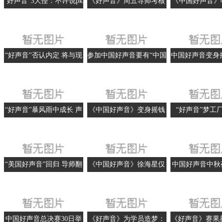
“好声音”3大怪：不许说pk
《好声音》周五导师考核
《中国好声音》
和淘汰 声音不重要
刘欢“死亡小组”对决
员全签
“好声音”否认内定 将与现
参加中国好声音要有“中国
中国好声音变身
场观众签保密协议
好体力”[图]
凭广告赚20
“好声音”暴风雨中成长 声
《中国好声音》变身摇钱
“好声音”梦工
音越好争议越大
树 仅凭广告赚2000万
“美国好声音”回归 导师翻
《中国好声音》徐海星仅
中国好声音中秋
唱滚石名曲
得28票引热议
度王者 4问4答
中国好声音总决赛30日举
《好声音》为学员造梦：
《好声音》赛果